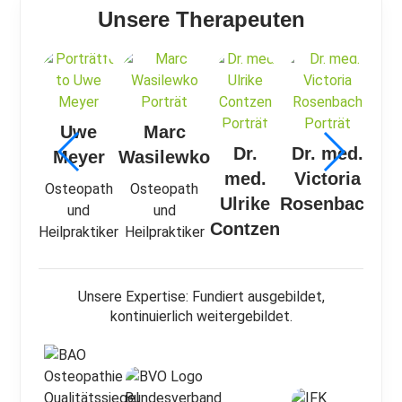
Unsere Therapeuten
Uwe
Marc
M
Dr.
Dr. med.
Meyer
Wasilewko
D
med.
Victoria
Osteopath
Osteopath
Ost
Ulrike
Rosenbach
und
und
D.O
Contzen
Heilpraktiker
Heilpraktiker
Unsere Expertise: Fundiert ausgebildet,
kontinuierlich weitergebildet.